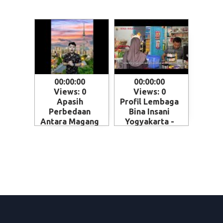
00:00:00
00:00:00
Views: 0
Views: 0
Apasih
Profil Lembaga
Perbedaan
Bina Insani
Antara Magang
Yogyakarta -
dan Kerja ke
Magelang
Jepang - Skema
penempatan
SSW (Specified
Skilled Worker)