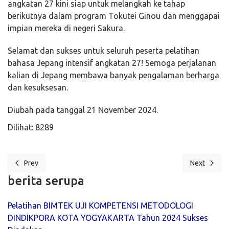
angkatan 27 kini siap untuk melangkah ke tahap
berikutnya dalam program Tokutei Ginou dan menggapai
impian mereka di negeri Sakura.
Selamat dan sukses untuk seluruh peserta pelatihan
bahasa Jepang intensif angkatan 27! Semoga perjalanan
kalian di Jepang membawa banyak pengalaman berharga
dan kesuksesan.
Diubah pada tanggal 21 November 2024.
Dilihat: 8289
Prev
Next
Previous article: Sosialisasi Rutin BP3MI di Pelatihan Bahasa Korea
Next article
berita serupa
Pelatihan BIMTEK UJI KOMPETENSI METODOLOGI
DINDIKPORA KOTA YOGYAKARTA Tahun 2024 Sukses