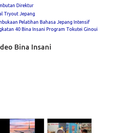
mbutan Direktur
al Tryout Jepang
mbukaan Pelatihan Bahasa Jepang Intensif
katan 40 Bina Insani Program Tokutei Ginoui
ideo Bina Insani
utupan Pelatihan Bahasa Korea Intensif Angkatan 153 CPMI Program G to 