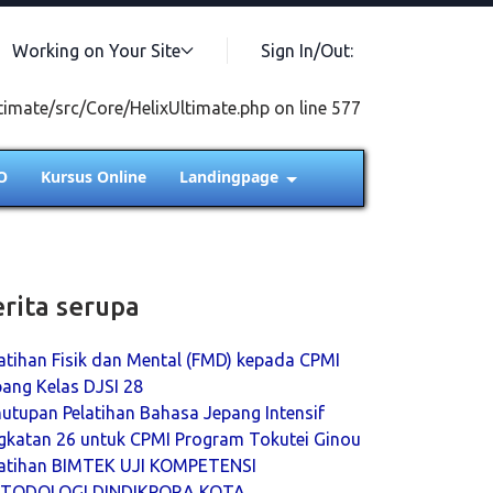
Working on Your Site
Sign In/Out:
timate/src/Core/HelixUltimate.php on line 577
O
Kursus Online
Landingpage
erita serupa
atihan Fisik dan Mental (FMD) kepada CPMI
ang Kelas DJSI 28
utupan Pelatihan Bahasa Jepang Intensif
gkatan 26 untuk CPMI Program Tokutei Ginou
latihan BIMTEK UJI KOMPETENSI
TODOLOGI DINDIKPORA KOTA