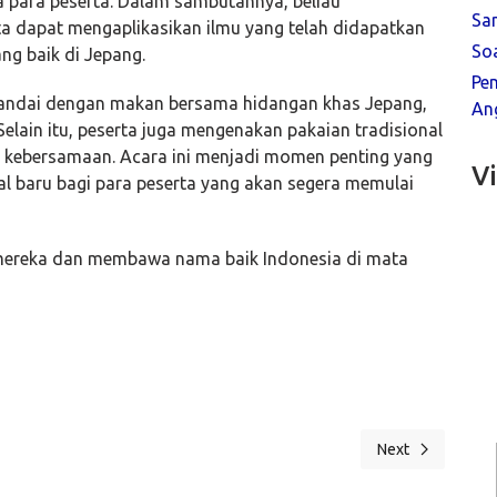
 para peserta. Dalam sambutannya, beliau
Sa
 dapat mengaplikasikan ilmu yang telah didapatkan
So
ng baik di Jepang.
Pe
itandai dengan makan bersama hidangan khas Jepang,
Ang
 Selain itu, peserta juga mengenakan pakaian tradisional
kebersamaan. Acara ini menjadi momen penting yang
V
al baru bagi para peserta yang akan segera memulai
mereka dan membawa nama baik Indonesia di mata
Next
ng Intensif Angkatan 31 di Bina Insani untuk CPMI Program Tokutei Ginou
Next article: Pen