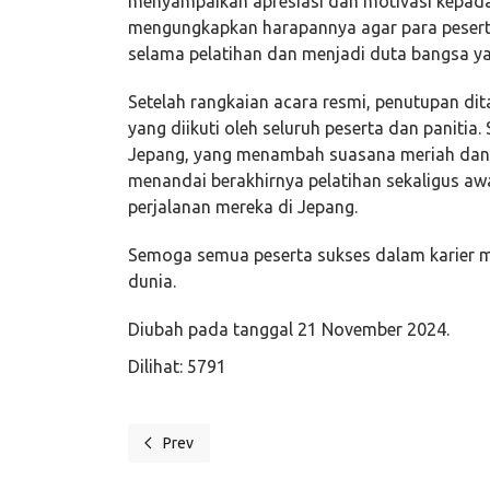
menyampaikan apresiasi dan motivasi kepada
mengungkapkan harapannya agar para peserta
selama pelatihan dan menjadi duta bangsa ya
Setelah rangkaian acara resmi, penutupan d
yang diikuti oleh seluruh peserta dan panitia.
Jepang, yang menambah suasana meriah dan 
menandai berakhirnya pelatihan sekaligus aw
perjalanan mereka di Jepang.
Semoga semua peserta sukses dalam karier 
dunia.
Diubah pada tanggal 21 November 2024.
Dilihat: 5791
Prev
Previous article: Pembukaan Pelatihan Bahasa Jepa