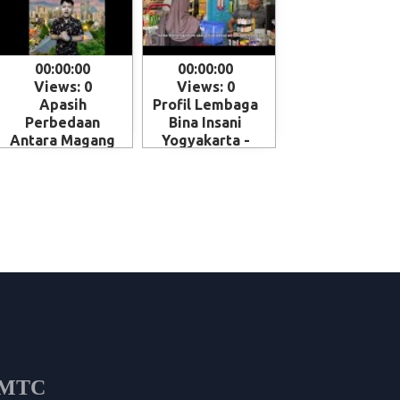
00:00:00
00:00:00
Views: 0
Views: 0
Apasih
Profil Lembaga
Perbedaan
Bina Insani
Antara Magang
Yogyakarta -
dan Kerja ke
Magelang
Jepang - Skema
penempatan
SSW (Specified
Skilled Worker)
i MTC