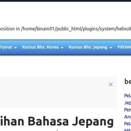
osition in /home/binain01/public_html/plugins/system/helixul
Tryout
Kursus Bhs. Korea
Kursus Bhs. Jepang
PROM
b
Pel
Jep
Pen
ihan Bahasa Jepang
An
Pe
ME