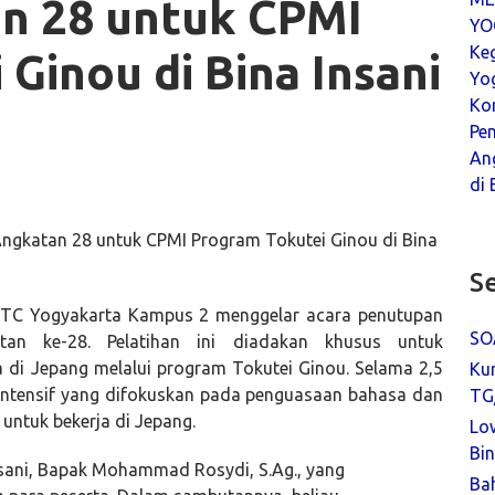
an 28 untuk CPMI
YO
Keg
Ginou di Bina Insani
Yo
Ko
Pe
An
di 
Angkatan 28 untuk CPMI Program Tokutei Ginou di Bina
Se
 MTC Yogyakarta Kampus 2 menggelar acara penutupan
SO
atan ke-28. Pelatihan ini diadakan khusus untuk
 di Jepang melalui program Tokutei Ginou. Selama 2,5
Ku
n intensif yang difokuskan pada penguasaan bahasa dan
TG
ntuk bekerja di Jepang.
Lo
Bin
nsani, Bapak Mohammad Rosydi, S.Ag., yang
Ba