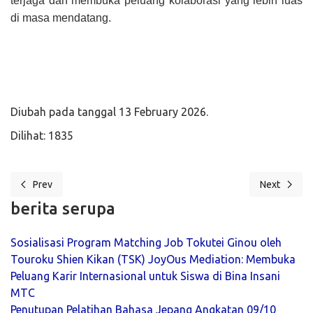
terjaga dan membuka peluang kolaborasi yang lebih luas
di masa mendatang.
Diubah pada tanggal 13 February 2026.
Dilihat: 1835
Prev
Next
Previous article: Langkah Nyata dari Magelang ke Jepang: AO Apresia
Next articl
berita serupa
Sosialisasi Program Matching Job Tokutei Ginou oleh
Touroku Shien Kikan (TSK) JoyOus Mediation: Membuka
Peluang Karir Internasional untuk Siswa di Bina Insani
MTC
Penutupan Pelatihan Bahasa Jepang Angkatan 09/10