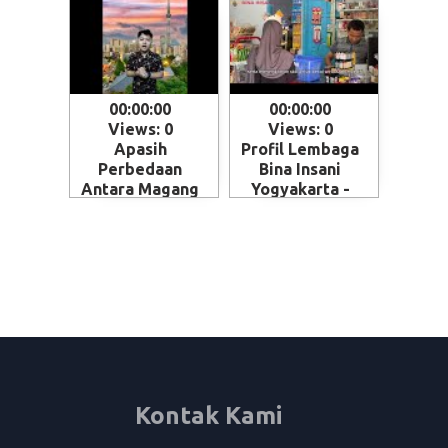
00:00:00
00:00:00
Views: 0
Views: 0
Apasih
Profil Lembaga
Perbedaan
Bina Insani
Antara Magang
Yogyakarta -
dan Kerja ke
Magelang
Jepang - Skema
penempatan
SSW (Specified
Skilled Worker)
Kontak Kami