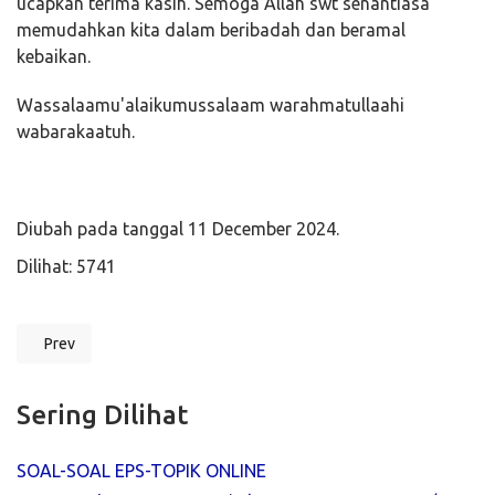
ucapkan terima kasih. Semoga Allah swt senantiasa
memudahkan kita dalam beribadah dan beramal
kebaikan.
Wassalaamu'alaikumussalaam warahmatullaahi
wabarakaatuh.
Diubah pada tanggal 11 December 2024.
Dilihat: 5741
Prev
Previous article: Sambutan Direktur
Sering Dilihat
SOAL-SOAL EPS-TOPIK ONLINE