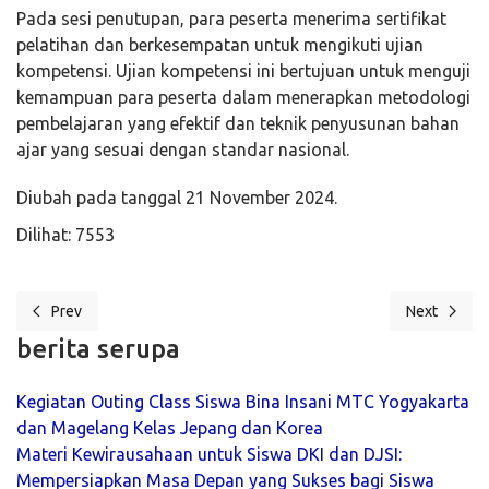
Pada sesi penutupan, para peserta menerima sertifikat
pelatihan dan berkesempatan untuk mengikuti ujian
kompetensi. Ujian kompetensi ini bertujuan untuk menguji
kemampuan para peserta dalam menerapkan metodologi
pembelajaran yang efektif dan teknik penyusunan bahan
ajar yang sesuai dengan standar nasional.
Diubah pada tanggal 21 November 2024.
Dilihat: 7553
Prev
Next
Previous article: PENUTUPAN DIKLAT KOREA REGULER 84/85: 
Next article
berita serupa
Kegiatan Outing Class Siswa Bina Insani MTC Yogyakarta
dan Magelang Kelas Jepang dan Korea
Materi Kewirausahaan untuk Siswa DKI dan DJSI:
Mempersiapkan Masa Depan yang Sukses bagi Siswa