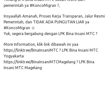
pemerintah ya #KoncoMigran ?,
Insyaallah Amanah, Proses Kerja Transparan, Jalur Resmi
Pemerintah, dan TIDAK ADA PUNGUTAN LIAR ya
#KoncoMigran ☺️
Yuk, segera bergabung dengan LPK Bina Insani MTC ?
More Information, klik link dibawah ini yaa
https://linktr.ee/BinaInsaniMTC ? LPK Bina Insani MTC
Yogyakarta
https://linktr.ee/BinaInsaniMTCMagelang ? LPK Bina
Insani MTC Magelang
Persiapan kerja ke korea, Kursus bahasa korea, bimbingan kerja, pendaftaran tes,
tes EPS-TOPIK, berkas lamaran, formulir sending, Paspor, sertifikat eps-TOPIK,
medical check up, Sending, Slc, visa, pap, prelim, preliminary training, unfit, training
center, belajar bahasa korea, tempat kerja, bahasa korea di jogja, gagal tes, lapor