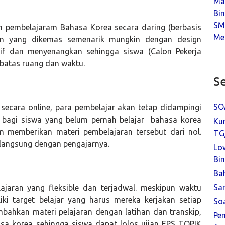
Ma
Bi
SM
 pembelajaram Bahasa Korea secara daring (berbasis
Me
ran yang dikemas semenarik mungkin dengan design
tif dan menyenangkan sehingga siswa (Calon Pekerja
rbatas ruang dan waktu.
Se
SO
 secara online, para pembelajar akan tetap didampingi
a bagi siswa yang belum pernah belajar bahasa korea
Ku
an memberikan materi pembelajaran tersebut dari nol.
TG
 langsung dengan pengajarnya.
Lo
Bin
Ba
Sa
ajaran yang fleksible dan terjadwal. meskipun waktu
iki target belajar yang harus mereka kerjakan setiap
So
bahkan materi pelajaran dengan latihan dan transkip,
Pe
 korea sehingga siswa dapat lolos ujian EPS TOPIK