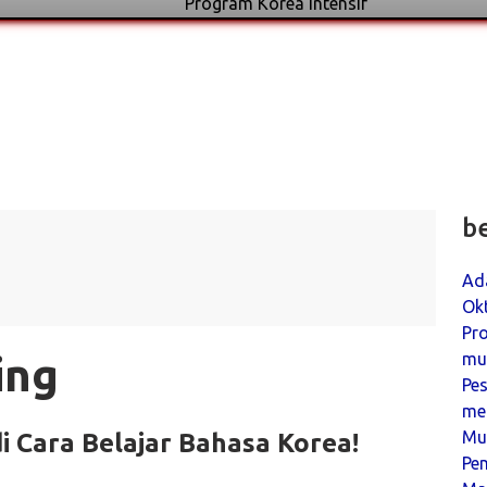
Program Korea Intensif
b
Ada
Ok
Pro
ing
mu
Pe
men
Mu
i Cara Belajar Bahasa Korea!
Pe