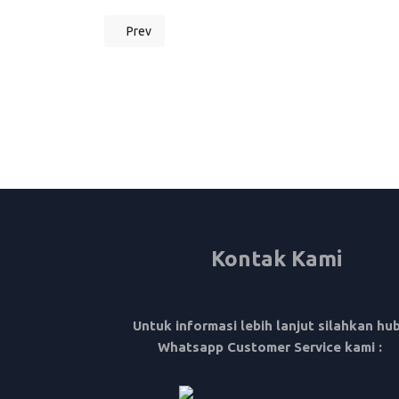
Prev
Previous article: Pembukaan Kelas Reguler Bahasa
Kontak Kami
Untuk informasi lebih lanjut silahkan hu
Whatsapp Customer Service kami :