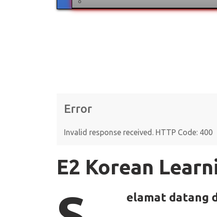
Error
Invalid response received. HTTP Code: 400
E2 Korean Learn
S
elamat datang d