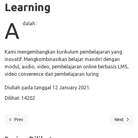
Learning
A
dalah :
Kami mengembangkan kurikulum pembelajaran yang
inovatif. Mengkombinasikan belajar mandiri dengan
modul, audio, video, pembelajaran online berbasis LMS,
video converence dan pembelajaran luring
Diubah pada tanggal 12 January 2021.
Dilihat: 14202
Prev
Next
Previous article: E2 Korean Learning
Next articl