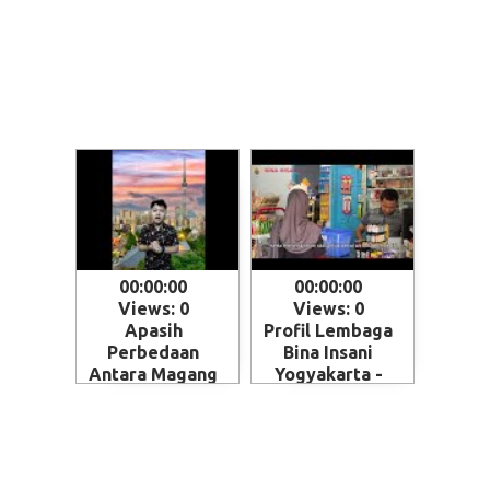
00:00:00
00:00:00
Views: 0
Views: 0
Apasih
Profil Lembaga
Perbedaan
Bina Insani
Antara Magang
Yogyakarta -
dan Kerja ke
Magelang
Jepang - Skema
penempatan
SSW (Specified
Skilled Worker)